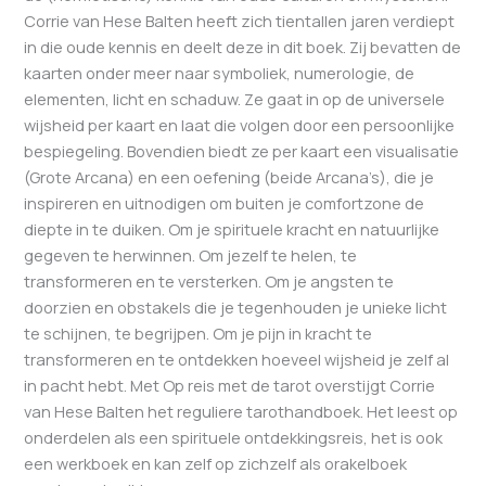
Corrie van Hese Balten heeft zich tientallen jaren verdiept
in die oude kennis en deelt deze in dit boek. Zij bevatten de
kaarten onder meer naar symboliek, numerologie, de
elementen, licht en schaduw. Ze gaat in op de universele
wijsheid per kaart en laat die volgen door een persoonlijke
bespiegeling. Bovendien biedt ze per kaart een visualisatie
(Grote Arcana) en een oefening (beide Arcana’s), die je
inspireren en uitnodigen om buiten je comfortzone de
diepte in te duiken. Om je spirituele kracht en natuurlijke
gegeven te herwinnen. Om jezelf te helen, te
transformeren en te versterken. Om je angsten te
doorzien en obstakels die je tegenhouden je unieke licht
te schijnen, te begrijpen. Om je pijn in kracht te
transformeren en te ontdekken hoeveel wijsheid je zelf al
in pacht hebt. Met Op reis met de tarot overstijgt Corrie
van Hese Balten het reguliere tarothandboek. Het leest op
onderdelen als een spirituele ontdekkingsreis, het is ook
een werkboek en kan zelf op zichzelf als orakelboek