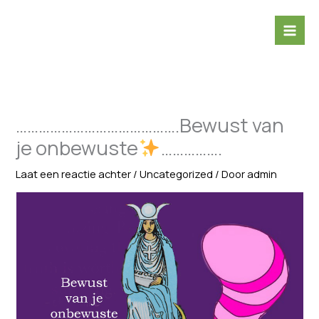
Ga
naar
de
inhoud
…………………………………….Bewust van
je onbewuste
…………….
Laat een reactie achter
/
Uncategorized
/ Door
admin